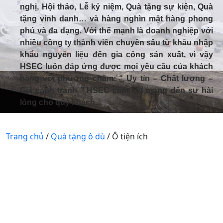
nghị, Hội thảo, Lễ kỷ niệm, Quà tặng sự kiện, Quà
tặng vinh danh… và hàng nghìn mặt hàng phong
phú và đa dạng. Với thế mạnh là doanh nghiệp với
nhiều công ty thành viên chuyên sâu từ khâu nhập
khẩu nguyên liệu đến gia công sản xuất, vì vậy
HSEC luôn đáp ứng được mọi yêu cầu của khách
hàng với phương châm: “ Uy tín – Chất lượng –
Giá cạnh tranh ’’ HSEC cam kết mang đến sự hài
lòng cho quý khách.
Trang chủ
/
Quà tặng ô dù
/ Ô tiện ích