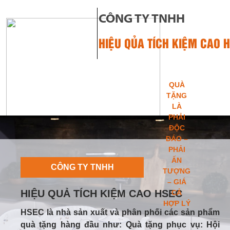
CÔNG TY TNHH
HIỆU QỦA TÍCH KIỆM CAO 
QUÀ
TẶNG
LÀ
PHẢI
ĐỘC
ĐÁO –
TRANG CHỦ
PHẢI
ẤN
CÔNG TY TNHH
TƯỢNG
– GIÁ
HIỆU QUẢ TÍCH KIỆM CAO HSEC
CẢ
HỢP LÝ
HSEC là nhà sản xuất và phân phối các sản phẩm
quà tặng hàng đầu như: Quà tặng phục vụ: Hội