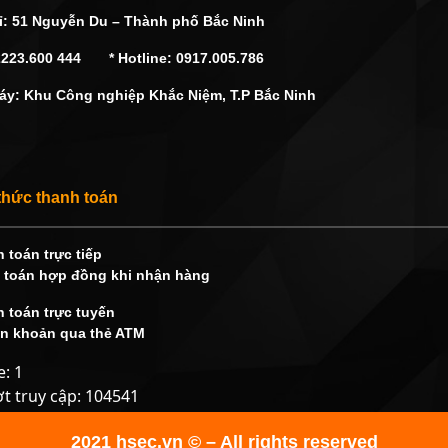
hỉ: 51 Nguyễn Du – Thành phố Bắc Ninh
2223.600 444 * Hotline: 0917.005.786
áy: Khu Công nghiệp Khắc Niệm, T.P Bắc Ninh
thức thanh toán
 toán trực tiếp
 toán hợp đồng khi nhận hàng
 toán trực tuyến
n khoản qua thẻ ATM
e: 1
ợt truy cập: 104541
2021 hsec.vn © – All rights reserved