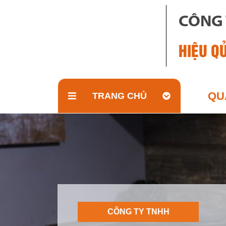
CÔNG 
HIỆU Q
QU
TRANG CHỦ
CÔNG TY TNHH