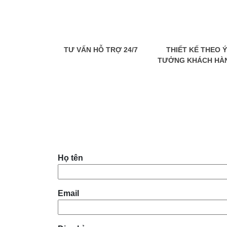
TƯ VẤN HỖ TRỢ 24/7
THIẾT KẾ THEO Ý
TƯỞNG KHÁCH HÀ
Họ tên
Email