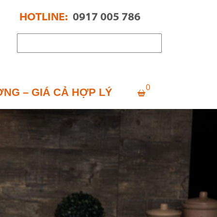
HOTLINE:
0917 005 786
Tìm
kiếm
cho:
0
ỢNG – GIÁ CẢ HỢP LÝ