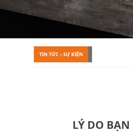
TIN TỨC – SỰ KIỆN
LÝ DO BẠN