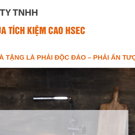
TY TNHH
ỦA TÍCH KIỆM CAO HSEC
À TẶNG LÀ PHẢI ĐỘC ĐÁO – PHẢI ẤN TƯ