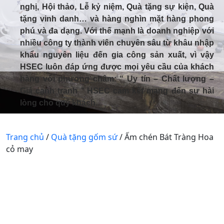
nghị, Hội thảo, Lễ kỷ niệm, Quà tặng sự kiện, Quà
tặng vinh danh… và hàng nghìn mặt hàng phong
phú và đa dạng. Với thế mạnh là doanh nghiệp với
nhiều công ty thành viên chuyên sâu từ khâu nhập
khẩu nguyên liệu đến gia công sản xuất, vì vậy
HSEC luôn đáp ứng được mọi yêu cầu của khách
hàng với phương châm: “ Uy tín – Chất lượng –
Giá cạnh tranh ’’ HSEC cam kết mang đến sự hài
lòng cho quý khách.
Trang chủ
/
Quà tặng gốm sứ
/ Ấm chén Bát Tràng Hoa
cỏ may