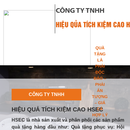
CÔNG TY TNHH
HIỆU QỦA TÍCH KIỆM CAO 
QUÀ
TẶNG
LÀ
PHẢI
ĐỘC
ĐÁO –
TRANG CHỦ
PHẢI
ẤN
CÔNG TY TNHH
TƯỢNG
– GIÁ
HIỆU QUẢ TÍCH KIỆM CAO HSEC
CẢ
HỢP LÝ
HSEC là nhà sản xuất và phân phối các sản phẩm
quà tặng hàng đầu như: Quà tặng phục vụ: Hội